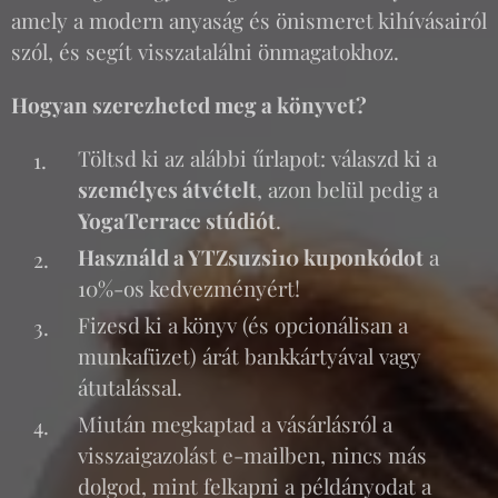
amely a modern anyaság és önismeret kihívásairól
szól, és segít visszatalálni önmagatokhoz.
Hogyan szerezheted meg a könyvet?
Töltsd ki az alábbi űrlapot: válaszd ki a
személyes átvételt
, azon belül pedig a
YogaTerrace stúdiót
.
Használd a YTZsuzsi10 kuponkódot
a
10%-os kedvezményért!
Fizesd ki a könyv (és opcionálisan a
munkafüzet) árát bankkártyával vagy
átutalással.
Miután megkaptad a vásárlásról a
visszaigazolást e-mailben, nincs más
dolgod, mint felkapni a példányodat a