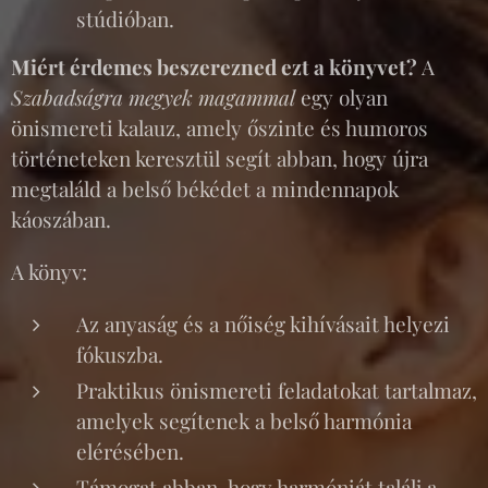
stúdióban.
Miért érdemes beszerezned ezt a könyvet?
A
Szabadságra megyek magammal
egy olyan
önismereti kalauz, amely őszinte és humoros
történeteken keresztül segít abban, hogy újra
megtaláld a belső békédet a mindennapok
káoszában.
A könyv:
Az anyaság és a nőiség kihívásait helyezi
fókuszba.
Praktikus önismereti feladatokat tartalmaz,
amelyek segítenek a belső harmónia
elérésében.
Támogat abban, hogy harmóniát találj a