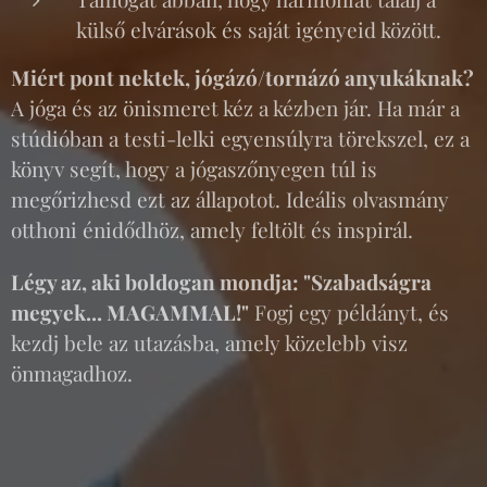
külső elvárások és saját igényeid között.
Miért pont nektek, jógázó/tornázó anyukáknak?
A jóga és az önismeret kéz a kézben jár. Ha már a
stúdióban a testi-lelki egyensúlyra törekszel, ez a
könyv segít, hogy a jógaszőnyegen túl is
megőrizhesd ezt az állapotot. Ideális olvasmány
otthoni énidődhöz, amely feltölt és inspirál.
Légy az, aki boldogan mondja: "Szabadságra
megyek... MAGAMMAL!"
Fogj egy példányt, és
kezdj bele az utazásba, amely közelebb visz
önmagadhoz. 😊