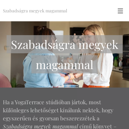
Szabadságra megyek magammal
Szabadságra megyek
magammal
Ha a YogaTerrace stúdióban jártok, most
különleges lehetőséget kínálunk nektek, hogy
egyszerűen és gyorsan beszerezzétek a
Szabadságra megyek magammal
című könyvet –