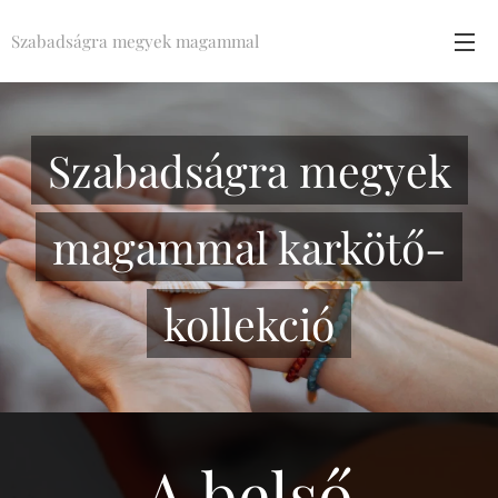
Szabadságra megyek magammal
Szabadságra megyek
magammal karkötő-
kollekció
A belső