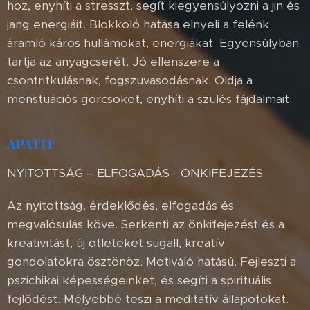
hoz, enyhíti a stresszt, segít kiegyensúlyozni a jin és
jang energiáit. Blokkoló hatása elnyeli a felénk
áramló káros hullámokat, energiákat. Egyensúlyban
tartja az anyagcserét. Jó ellenszere a
csontritkulásnak, fogszuvasodásnak. Oldja a
menstuációs görcsöket, enyhíti a szülés fájdalmait.
APATIT
NYITOTTSÁG – ELFOGADÁS - ÖNKIFEJEZÉS
Az nyitottság, érdeklődés, elfogadás és
megvalósulás köve. Serkenti az önkifejezést és a
kreativitást, új ötleteket sugall, kreatív
gondolatokra ösztönöz. Motiváló hatású. Fejleszti a
pszichikai képességeinket, és segíti a spirituális
fejlődést. Mélyebbé teszi a meditatív állapotokat.