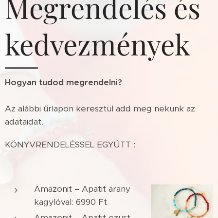
Megrendelés és
kedvezmények
Hogyan tudod megrendelni?
Az alábbi űrlapon keresztül add meg nekünk az
adataidat.
KÖNYVRENDELÉSSEL EGYÜTT :
Amazonit – Apatit arany
kagylóval: 6990 Ft
Amazonit – Apatit ezüst