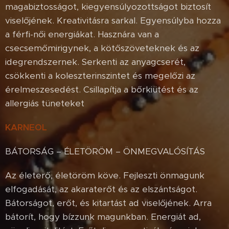
magabiztosságot, kiegyensúlyozottságot biztosít
viselőjének. Kreativitásra sarkal. Egyensúlyba hozza
a férfi-női energiákat. Hasznára van a
csecsemőmirigynek, a kötőszöveteknek és az
idegrendszernek. Serkenti az anyagcserét,
csökkenti a koleszterinszintet és megelőzi az
érelmeszesedést. Csillapítja a bőrkiütést és az
allergiás tüneteket
KARNEOL
BÁTORSÁG – ÉLETÖRÖM – ÖNMEGVALÓSÍTÁS
Az életerő, életöröm köve. Fejleszti önmagunk
elfogadását, az akaraterőt és az elszántságot.
Bátorságot, erőt, és kitartást ad viselőjének. Arra
bátorít, hogy bízzunk magunkban. Energiát ad,