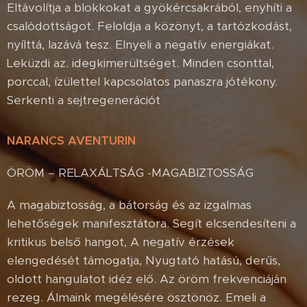
Eltávolítja a blokkokat a gyökércsakrából, enyhíti a
csalódottságot. Feloldja a közönyt, a tartózkodást,
nyílttá, lazává tesz. Elnyeli a negatív energiákat.
Leküzdi az. idegkimerültséget. Minden csonttal,
porccal, ízülettel kapcsolatos panaszra jótékony.
Serkenti a sejtregenerációt
NARANCS AVENTURIN
ÖRÖM – RELAXÁLTSÁG -MAGABIZTOSSÁG
A magabiztosság, a bátorság és az izgalmas
lehetőségek manifesztátora. Segít elcsendesíteni a
kritikus belső hangot, A negatív érzések
elengedését támogatja, Nyugtató hatású, derűs,
oldott hangulatot idéz elő. Az öröm frekvenciáján
rezeg. Álmaink megélésére ösztönöz. Emeli a