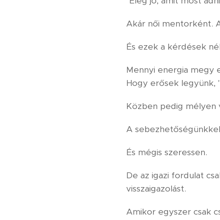
"Elég jó, amit most adn
Akár női mentorként. 
És ezek a kérdések né
Mennyi energia megy el
Hogy erősek legyünk, "
Közben pedig mélyen vá
A sebezhetőségünkkel, 
És mégis szeressen.
De az igazi fordulat 
visszaigazolást.
Amikor egyszer csak c