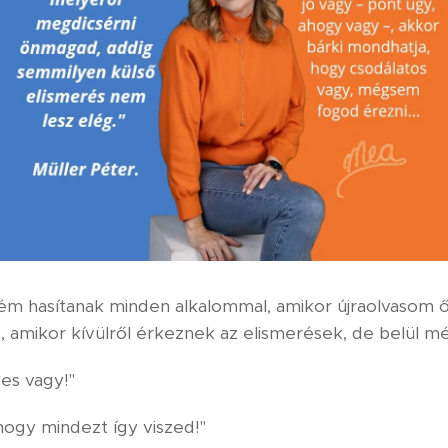
lém hasítanak minden alkalommal, amikor újraolvasom 
, amikor kívülről érkeznek az elismerések, de belül m
yes vagy!"
hogy mindezt így viszed!"