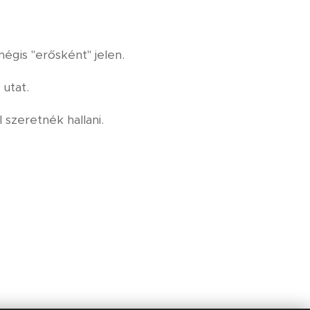
égis "erősként" jelen.
 utat.
szeretnék hallani.