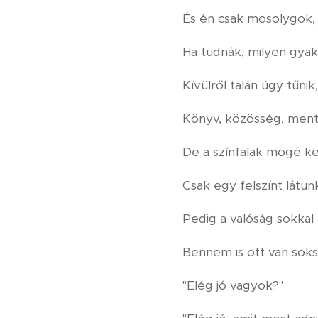
És én csak mosolygok,
Ha tudnák, milyen gya
Kívülről talán úgy tűnik
Könyv, közösség, mento
De a színfalak mögé 
Csak egy felszínt látun
Pedig a valóság sokkal 
Bennem is ott van soks
"Elég jó vagyok?"