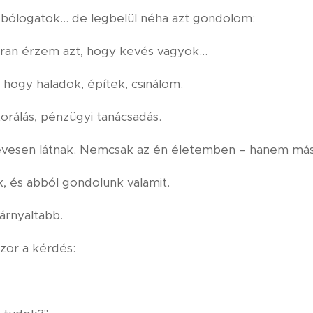
 bólogatok… de legbelül néha azt gondolom:
kran érzem azt, hogy kevés vagyok…
, hogy haladok, építek, csinálom.
rálás, pénzügyi tanácsadás.
kevesen látnak. Nemcsak az én életemben – hanem má
k, és abból gondolunk valamit.
árnyaltabb.
zor a kérdés: