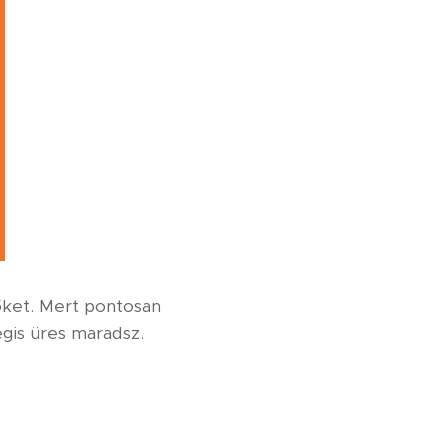
őket. Mert pontosan
égis üres maradsz.