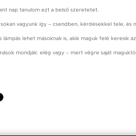
mint nap tanulom ezt a belső szeretetet.
sokan vagyunk így – csendben, kérdésekkel tele, és m
s lámpás lehet másoknak is, akik maguk felé keresik az
ások mondják: elég vagy – mert végre saját maguktól 