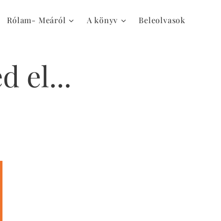
Rólam- Meáról
A könyv
Beleolvasok
 el...