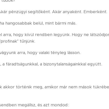
i tudok?"
Akár pénzügyi segítőként. Akár anyaként. Emberként.
ha hangosabbak belül, mint bármi más.
 arra, hogy kívül rendben legyünk. Hogy ne látszódjon
profinak" tűnjünk.
gyunk arra, hogy valaki tényleg lásson.
a fáradtságunkkal, a bizonytalanságainkkal együtt.
csak akkor történik meg, amikor már nem mások tükréb
sendben megállsz, és azt mondod: