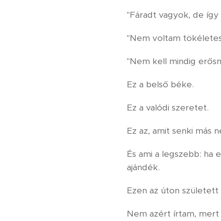
"Fáradt vagyok, de így 
"Nem voltam tökéletes
"Nem kell mindig erős
Ez a belső béke.
Ez a valódi szeretet.
Ez az, amit senki más 
És ami a legszebb: ha
ajándék.
Ezen az úton születet
Nem azért írtam, mert