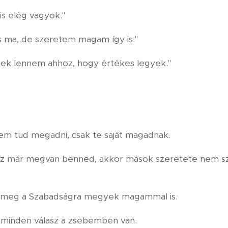
is elég vagyok."
 ma, de szeretem magam így is."
nek lennem ahhoz, hogy értékes legyek."
nem tud megadni, csak te saját magadnak.
 ez már megvan benned, akkor mások szeretete nem s
t meg a Szabadságra megyek magammal is.
 minden válasz a zsebemben van.